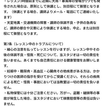
・レッスン3時間前までに近隣に大雨・暴風等の警報が1つでも発
令された場合は、原則として休講とし、別日程にて振替となりま
す。（休講とする場合、講師よりメール・電話にてご連絡いたし
ます）
・天変地異・交通機関の障害・講師の体調不良・子供の急病な
ど、講師の都合や災害により休講とする場合、中止、または別日
程にて振替となります。
第7条（レッスン中のトラブルについて）
・細心の注意を払ってレッスンを行いますが、レッスン中やその
後の体調不良・怪我・死亡について、当スタジオは一切の責任を
負いません。あくまでも自己責任における健康管理をお願いしま
す。
・妊娠中・糖尿病・高血圧・心臓病その他疾患がある方は、かか
りつけの医師の指示を受けてからご受講ください。それらの疾病
による死亡・怪我・事故においては当教室は一切の責任を負いま
せん。
・私物保管には十分ご注意ください。万が一、盗難・破損等の事
故が発生した場合、当スタジオにおいて損害賠償等の責任は負い
ません。