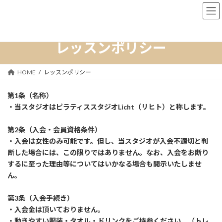
コ
ナ
ン
ビ
テ
ゲ
ン
ー
レッスンポリシー
ツ
シ
へ
ョ
ス
ン
HOME
レッスンポリシー
キ
に
ッ
移
プ
動
第1条（名称）
・当スタジオはピラティススタジオLicht（リヒト）と称します。
第2条（入会・会員資格条件）
・入会は女性のみ可能です。但し、当スタジオが入会不適切と判
断した場合には、この限りではありません。なお、入会をお断り
するに至った理由等についてはいかなる場合も開示いたしませ
ん。
第3条（入会手続き）
・入会金は頂いておりません。
・動きやすい服装・タオル・ドリンクをご持参ください。（トレ